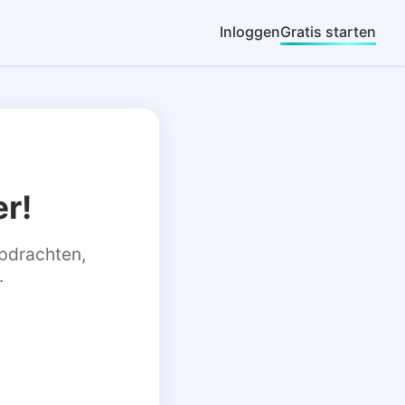
Inloggen
Gratis starten
r!
 opdrachten,
.