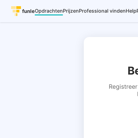
Opdrachten
Prijzen
Professional vinden
Help
funle
B
Registreer 