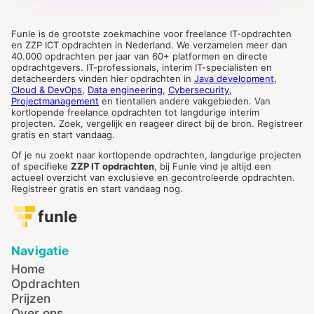
Funle is de grootste zoekmachine voor freelance IT-opdrachten
en ZZP ICT opdrachten in Nederland. We verzamelen meer dan
40.000 opdrachten per jaar van 60+ platformen en directe
opdrachtgevers. IT-professionals, interim IT-specialisten en
detacheerders vinden hier opdrachten in
Java development
,
Cloud & DevOps
,
Data engineering
,
Cybersecurity
,
Projectmanagement
en tientallen andere vakgebieden. Van
kortlopende freelance opdrachten tot langdurige interim
projecten. Zoek, vergelijk en reageer direct bij de bron. Registreer
gratis en start vandaag.
Of je nu zoekt naar kortlopende opdrachten, langdurige projecten
of specifieke
ZZP IT opdrachten
, bij Funle vind je altijd een
actueel overzicht van exclusieve en gecontroleerde opdrachten.
Registreer gratis en start vandaag nog.
funle
Navigatie
Home
Opdrachten
Prijzen
Over ons