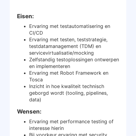
Inloggen
Eisen:
Gratis starten
Ervaring met testautomatisering en
CI/CD
Ervaring met testen, teststrategie,
testdatamanagement (TDM) en
servicevirtualisatie/mocking
Zelfstandig testoplossingen ontwerpen
en implementeren
Ervaring met Robot Framework en
Tosca
Inzicht in hoe kwaliteit technisch
geborgd wordt (tooling, pipelines,
data)
Wensen:
Ervaring met performance testing of
interesse hierin
Bij voorkeur ervaring met security