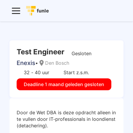
funle
Test Engineer
Gesloten
Enexis
location_on
•
Den Bosch
32 - 40 uur
Start z.s.m.
Deadline 1 maand geleden gesloten
Door de Wet DBA is deze opdracht alleen in
te vullen door IT-professionals in loondienst
(detachering).