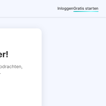
Inloggen
Gratis starten
r!
 opdrachten,
.