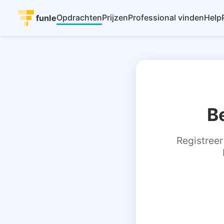
Opdrachten
Prijzen
Professional vinden
Help
funle
B
Registreer 