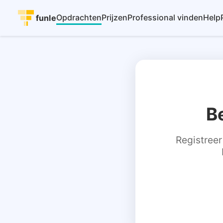
Opdrachten
Prijzen
Professional vinden
Help
funle
B
Registreer 