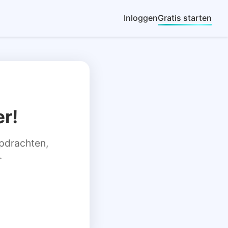
Inloggen
Gratis starten
r!
 opdrachten,
.