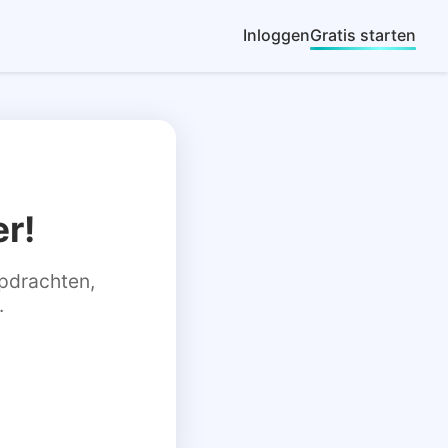
Inloggen
Gratis starten
r!
 opdrachten,
.