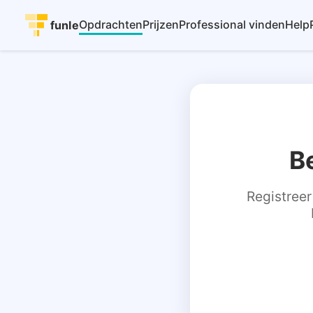
Opdrachten
Prijzen
Professional vinden
Help
funle
B
Registreer 