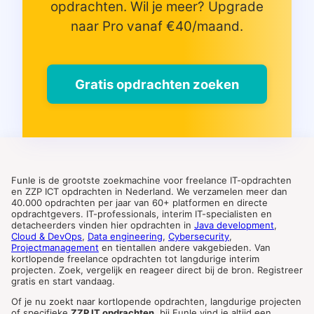
opdrachten. Wil je meer? Upgrade
naar Pro vanaf €40/maand.
Gratis opdrachten zoeken
Funle is de grootste zoekmachine voor freelance IT-opdrachten
en ZZP ICT opdrachten in Nederland. We verzamelen meer dan
40.000 opdrachten per jaar van 60+ platformen en directe
opdrachtgevers. IT-professionals, interim IT-specialisten en
detacheerders vinden hier opdrachten in
Java development
,
Cloud & DevOps
,
Data engineering
,
Cybersecurity
,
Projectmanagement
en tientallen andere vakgebieden. Van
kortlopende freelance opdrachten tot langdurige interim
projecten. Zoek, vergelijk en reageer direct bij de bron. Registreer
gratis en start vandaag.
Of je nu zoekt naar kortlopende opdrachten, langdurige projecten
of specifieke
ZZP IT opdrachten
, bij Funle vind je altijd een