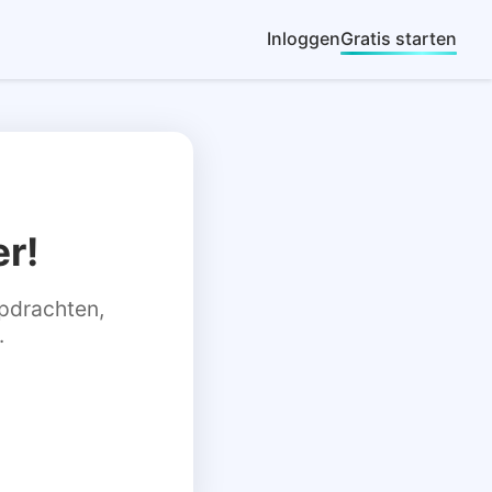
Inloggen
Gratis starten
r!
 opdrachten,
.