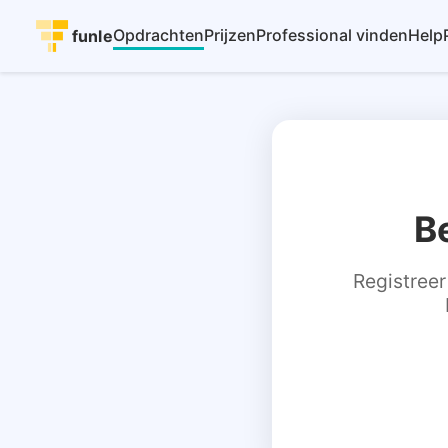
Opdrachten
Prijzen
Professional vinden
Help
funle
B
Registreer 