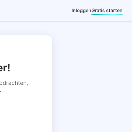
Inloggen
Gratis starten
r!
 opdrachten,
.