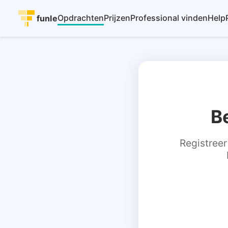
Opdrachten
Prijzen
Professional vinden
Help
funle
B
Registreer 