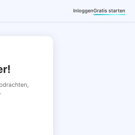
Inloggen
Gratis starten
r!
 opdrachten,
.