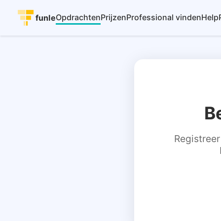
Opdrachten
Prijzen
Professional vinden
Help
funle
B
Registreer 