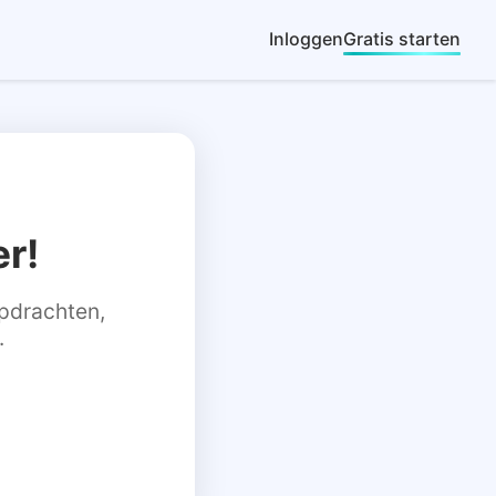
Inloggen
Gratis starten
r!
 opdrachten,
.