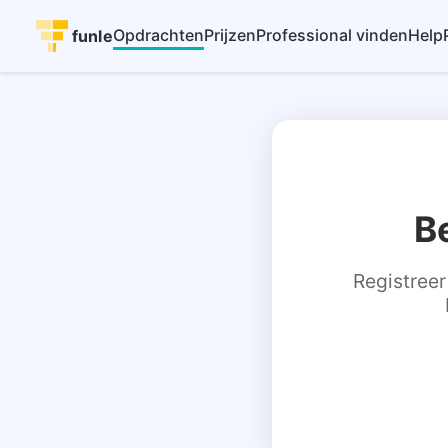
Opdrachten
Prijzen
Professional vinden
Help
funle
B
Registreer 