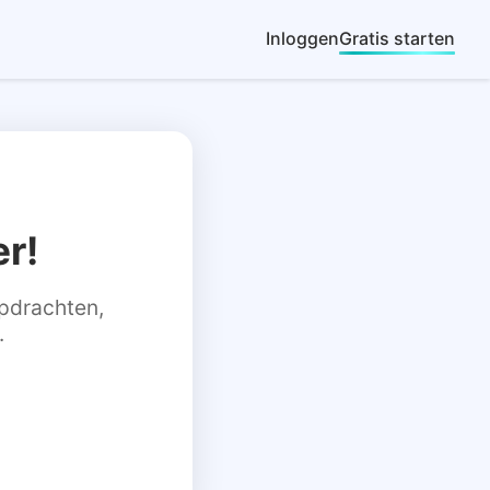
Inloggen
Gratis starten
r!
 opdrachten,
.