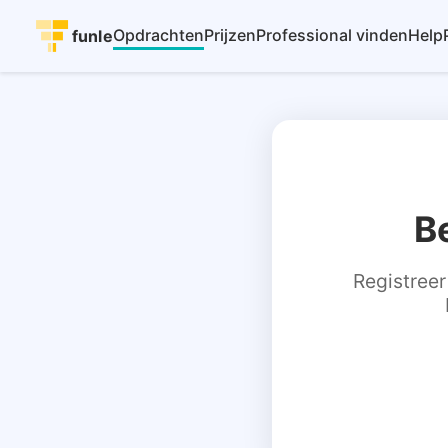
Opdrachten
Prijzen
Professional vinden
Help
funle
B
Registreer 