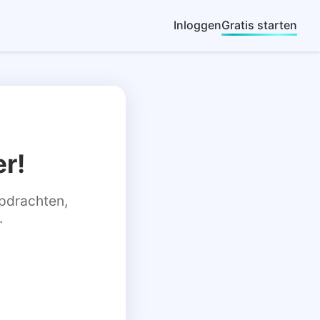
Inloggen
Gratis starten
r!
 opdrachten,
.