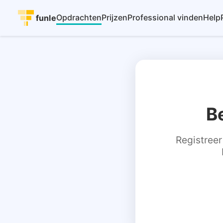
Opdrachten
Prijzen
Professional vinden
Help
funle
B
Registreer 