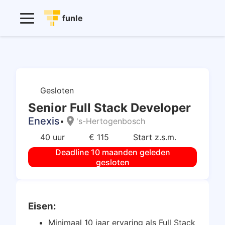
funle
Gesloten
Senior Full Stack Developer
Enexis
location_on
•
's-Hertogenbosch
40 uur
€ 115
Start z.s.m.
Deadline 10 maanden geleden
gesloten
Eisen:
Minimaal 10 jaar ervaring als Full Stack