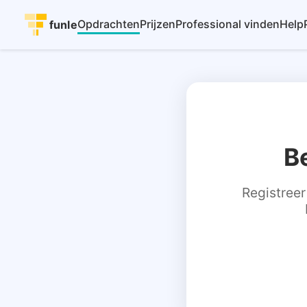
Opdrachten
Prijzen
Professional vinden
Help
funle
B
Registreer 