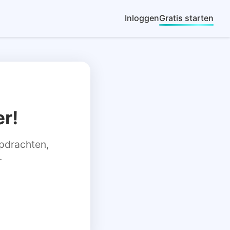
Inloggen
Gratis starten
r!
 opdrachten,
.