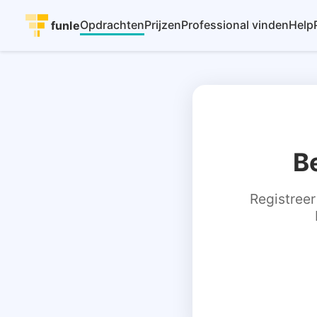
Opdrachten
Prijzen
Professional vinden
Help
funle
B
Registreer 