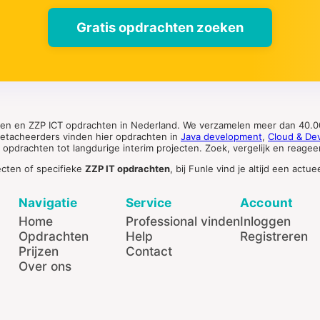
Gratis opdrachten zoeken
ten en ZZP ICT opdrachten in Nederland. We verzamelen meer dan 40.00
 detacheerders vinden hier opdrachten in
Java development
,
Cloud & De
pdrachten tot langdurige interim projecten. Zoek, vergelijk en reageer 
ecten of specifieke
ZZP IT opdrachten
, bij Funle vind je altijd een ac
Navigatie
Service
Account
Home
Professional vinden
Inloggen
Opdrachten
Help
Registreren
Prijzen
Contact
Over ons