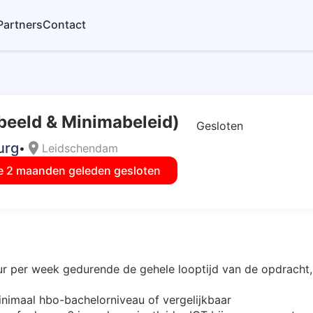
Partners
Contact
tbeeld & Minimabeleid)
Gesloten
urg
location_on
•
Leidschendam
e 2 maanden geleden gesloten
 uur per week gedurende de gehele looptijd van de opdracht,
nimaal hbo-bachelorniveau of vergelijkbaar