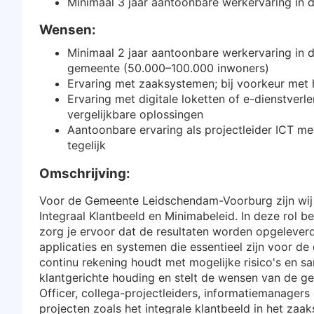
Minimaal 3 jaar aantoonbare werkervaring in d
Wensen:
Minimaal 2 jaar aantoonbare werkervaring in de
gemeente (50.000–100.000 inwoners)
Ervaring met zaaksystemen; bij voorkeur me
Ervaring met digitale loketten of e-dienstverl
vergelijkbare oplossingen
Aantoonbare ervaring als projectleider ICT m
tegelijk
Omschrijving:
Voor de Gemeente Leidschendam-Voorburg zijn wij o
Integraal Klantbeeld en Minimabeleid. In deze rol b
zorg je ervoor dat de resultaten worden opgeleverd
applicaties en systemen die essentieel zijn voor de 
continu rekening houdt met mogelijke risico's en s
klantgerichte houding en stelt de wensen van de g
Officer, collega-projectleiders, informatiemanagers 
projecten zoals het integrale klantbeeld in het zaa