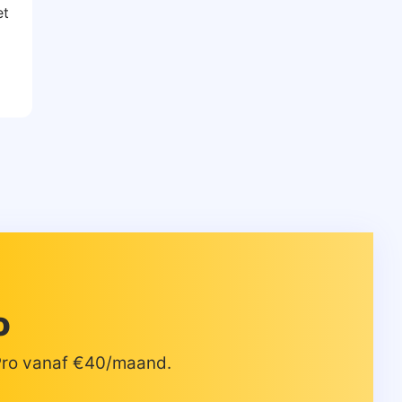
et
o
 Pro vanaf €40/maand.