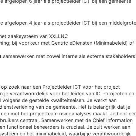
e afgelopen 6 jaar als projectleider ICT bij een gemeente
 afgelopen 4 jaar als projectleider ICT bij een middelgrot
t het zaaksysteem van XXLLNC
ening; bij voorkeur met Centric eDiensten (Minimabeleid) of
et samenwerken met zowel interne als externe stakeholders
p zoek naar een Projectleider ICT voor het project
en je verantwoordelijk voor het leiden van ICT-projecten en
 volgens de gestelde kwaliteitseisen. Je werkt aan
dienstverlening van de gemeente. Het is belangrijk dat je
amen met het projectteam risicoanalyses maakt. Je hebt ee
ebruikers centraal. Samenwerken met de Chief Information
en functioneel beheerders is cruciaal. Je zult werken aan
ksysteem en het minimabeleid, waarbij je verantwoordelijk