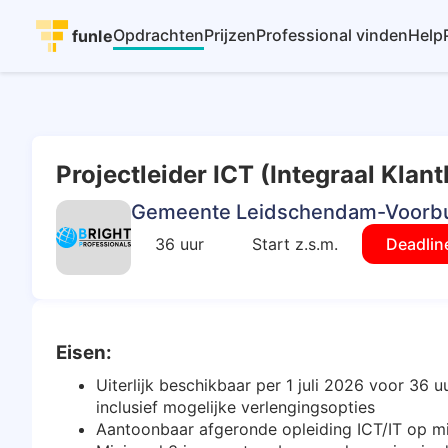
Opdrachten
Prijzen
Professional vinden
Help
funle
Projectleider ICT (Integraal Klan
Gemeente Leidschendam-Voorb
36 uur
Start z.s.m.
Deadlin
Eisen:
Uiterlijk beschikbaar per 1 juli 2026 voor 36
inclusief mogelijke verlengingsopties
Aantoonbaar afgeronde opleiding ICT/IT op mi