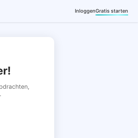
Inloggen
Gratis starten
r!
 opdrachten,
.