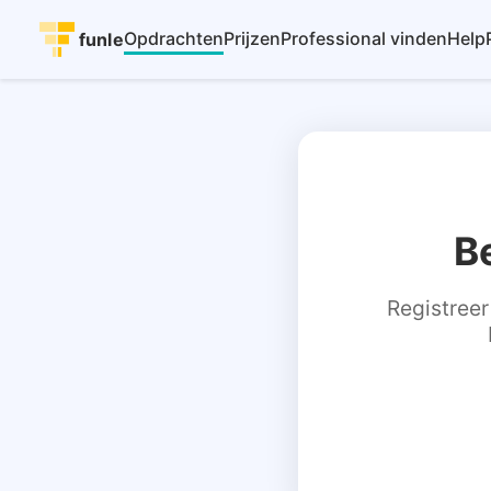
Opdrachten
Prijzen
Professional vinden
Help
funle
B
Registreer 