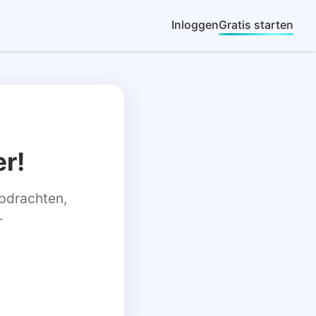
Inloggen
Gratis starten
r!
 opdrachten,
.