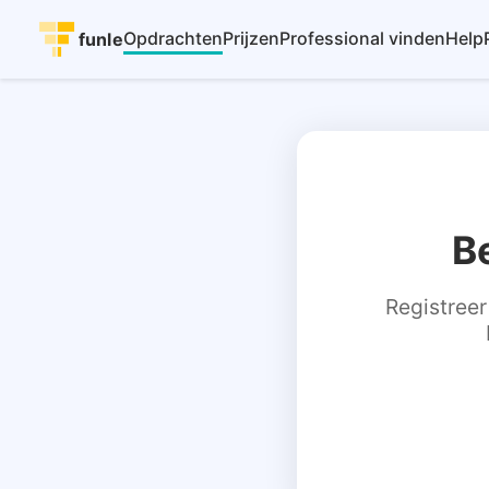
Opdrachten
Prijzen
Professional vinden
Help
funle
B
Registreer 