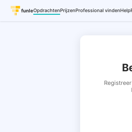
Opdrachten
Prijzen
Professional vinden
Help
funle
B
Registreer 