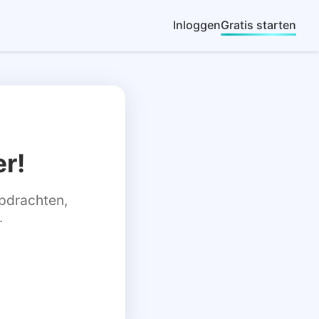
Inloggen
Gratis starten
r!
 opdrachten,
.