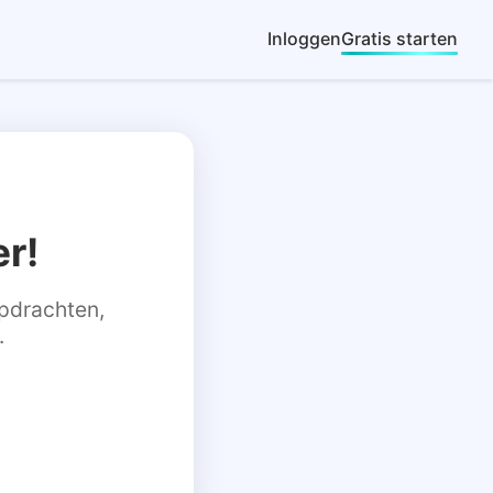
Inloggen
Gratis starten
r!
 opdrachten,
.