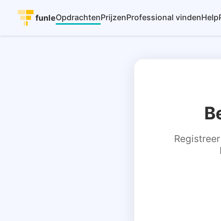
Opdrachten
Prijzen
Professional vinden
Help
funle
B
Registreer 