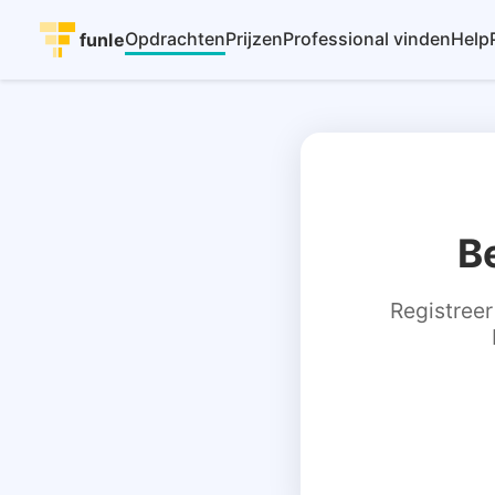
Opdrachten
Prijzen
Professional vinden
Help
funle
B
Registreer 