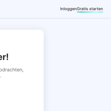
Inloggen
Gratis starten
r!
 opdrachten,
.