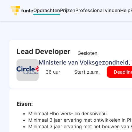
Opdrachten
Prijzen
Professional vinden
Help
funle
Lead Developer
Gesloten
Ministerie van Volksgezondheid, 
36 uur
Start z.s.m.
Deadlin
Eisen:
Minimaal Hbo werk- en denkniveau.
Minimaal 3 jaar ervaring met ontwikkelen in P
Minimaal 3 jaar ervaring met het bouwen van 