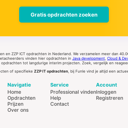
Gratis opdrachten zoeken
ten en ZZP ICT opdrachten in Nederland. We verzamelen meer dan 40.00
 detacheerders vinden hier opdrachten in
Java development
,
Cloud & De
pdrachten tot langdurige interim projecten. Zoek, vergelijk en reageer 
ecten of specifieke
ZZP IT opdrachten
, bij Funle vind je altijd een ac
Navigatie
Service
Account
Home
Professional vinden
Inloggen
Opdrachten
Help
Registreren
Prijzen
Contact
Over ons