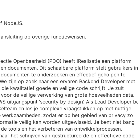
of NodeJS.
aansluiting op overige functiewensen.
tie Openbaarheid (PDO) heeft iRealisatie een platform
en documenten. Dit schaalbare platform stelt gebruikers in
 documenten te onderzoeken en effectief geholpen te
We zijn op zoek naar een ervaren Backend Developer met
ie kwalitatief goede en veilige code schrijft. Je zult
voor de veilige verwerking van grote hoeveelheden data.
S uitgangspunt ‘security by design’. Als Lead Developer b
kkelteam en los je complexe vraagstukken op met nuttige
 je werkzaamheden, zodat er op het gebied van privacy zo
rmatie veilig kan worden uitgewisseld. Je bent niet bang
de tools en het verbeteren van ontwikkelprocessen.
t naar het schrijven van gestructureerde en effectieve code.