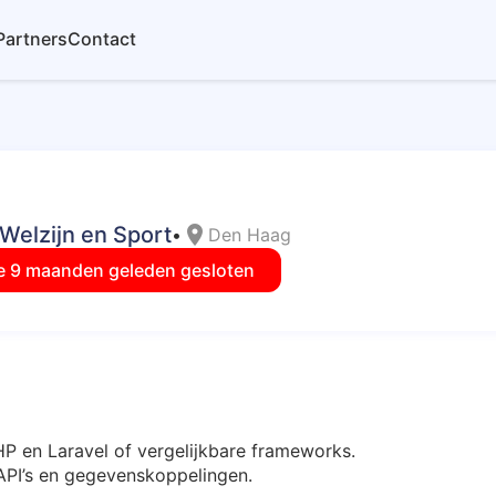
Partners
Contact
Welzijn en Sport
location_on
•
Den Haag
e 9 maanden geleden gesloten
HP en Laravel of vergelijkbare frameworks.
API’s en gegevenskoppelingen.