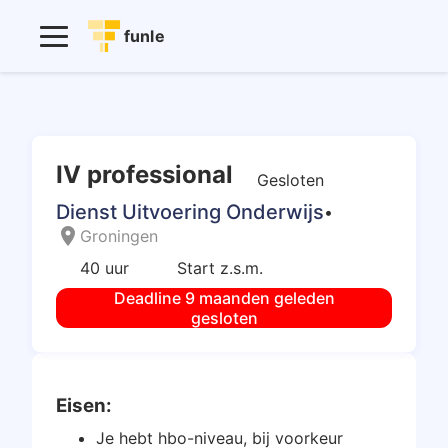
funle
IV professional
Gesloten
Dienst Uitvoering Onderwijs
•
location_on
Groningen
40 uur
Start z.s.m.
Deadline 9 maanden geleden
gesloten
Eisen:
Je hebt hbo-niveau, bij voorkeur