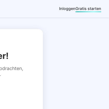
Inloggen
Gratis starten
r!
 opdrachten,
.