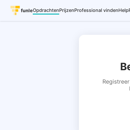
Opdrachten
Prijzen
Professional vinden
Help
funle
B
Registreer 