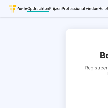
Opdrachten
Prijzen
Professional vinden
Help
funle
B
Registreer 