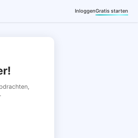
Inloggen
Gratis starten
r!
 opdrachten,
.