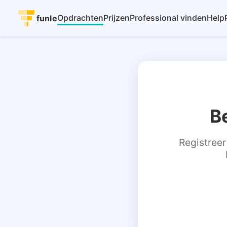
Opdrachten
Prijzen
Professional vinden
Help
funle
B
Registreer 