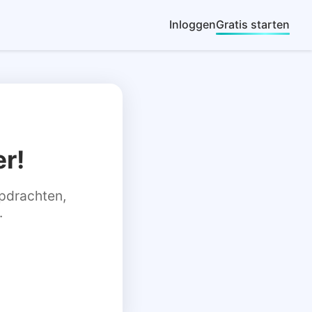
Inloggen
Gratis starten
r!
 opdrachten,
.