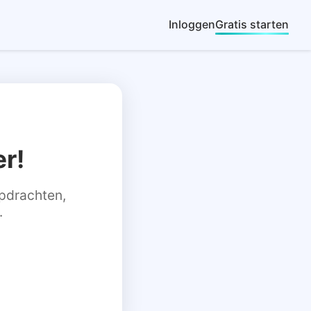
Inloggen
Gratis starten
r!
 opdrachten,
.