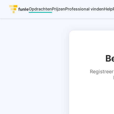
Opdrachten
Prijzen
Professional vinden
Help
funle
B
Registreer 