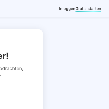
Inloggen
Gratis starten
r!
 opdrachten,
.