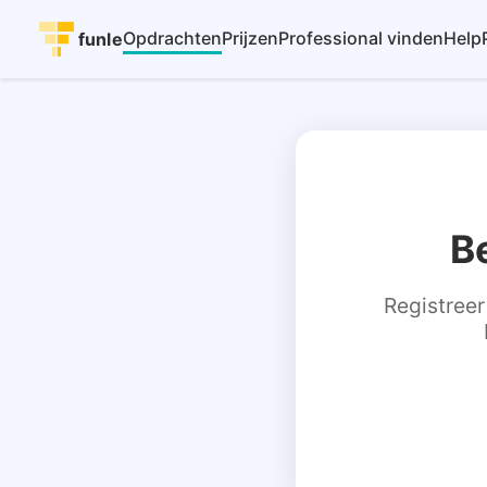
Opdrachten
Prijzen
Professional vinden
Help
funle
B
Registreer 