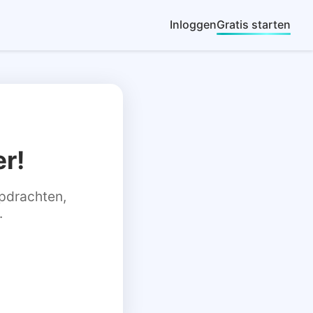
Inloggen
Gratis starten
r!
 opdrachten,
.