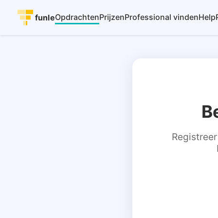
Opdrachten
Prijzen
Professional vinden
Help
funle
B
Registreer 