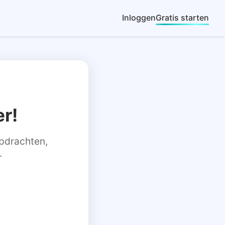
Inloggen
Gratis starten
r!
 opdrachten,
.