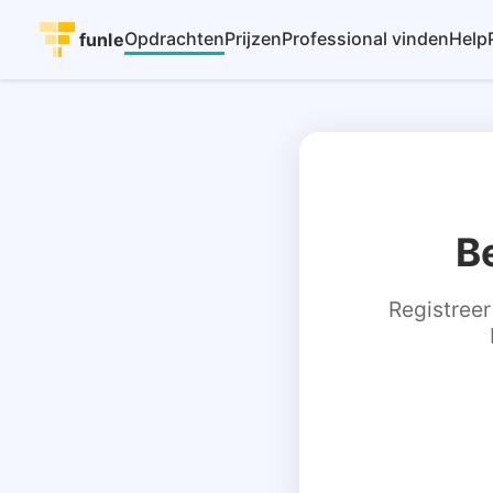
Opdrachten
Prijzen
Professional vinden
Help
funle
B
Registreer 