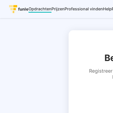
Opdrachten
Prijzen
Professional vinden
Help
funle
B
Registreer 