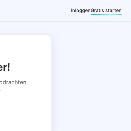
Inloggen
Gratis starten
r!
 opdrachten,
.