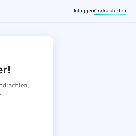
Inloggen
Gratis starten
r!
 opdrachten,
.