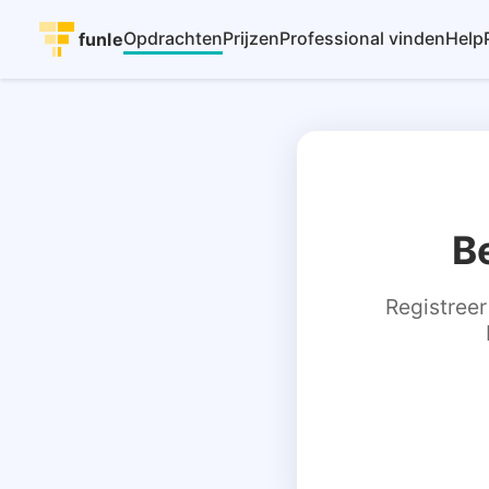
Opdrachten
Prijzen
Professional vinden
Help
funle
B
Registreer 