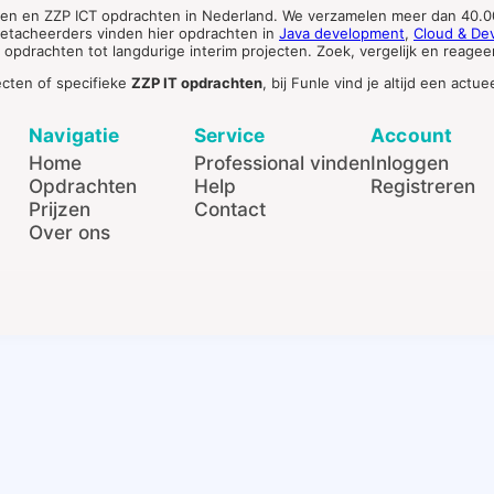
ten en ZZP ICT opdrachten in Nederland. We verzamelen meer dan 40.00
 detacheerders vinden hier opdrachten in
Java development
,
Cloud & De
pdrachten tot langdurige interim projecten. Zoek, vergelijk en reageer 
ecten of specifieke
ZZP IT opdrachten
, bij Funle vind je altijd een ac
Navigatie
Service
Account
Home
Professional vinden
Inloggen
Opdrachten
Help
Registreren
Prijzen
Contact
Over ons