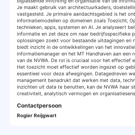
bijpassende inrichting en organisatie van de info
Je maakt gebruik van architectuurkaders, doelstell
vastgesteld. Je primaire aandachtsgebied is het o
informatiemodellen op domeinen zoals Toezicht, Op
technieken, apps, systemen en AI. Je analyseert be
informatie en zet deze om naar bedrijfsspecifieke 
oplossingen zoekt voor bestaande uitdagingen en n
biedt inzicht in de ontwikkelingen van het innovat
informatiemanager en het MT Handhaven aan een ro
van de NVWA. De rol is cruciaal voor het effectief 
Het toezicht moet effectief worden ingezet op gebi
essentieel voor deze afwegingen. Datagedreven we
management benadrukt dat werken met data, techno
inzichten uit data te benutten, kan de NVWA haar s
creativiteit, analytisch vermogen en organisatiesensit
Contactpersoon
Rogier Reijgwart