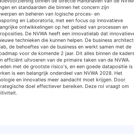
rmatievoorziening binnen de directie Handhaven van de NVW
ingen en standaarden die binnen het concern zijn
ntwerpen en beheren van logische proces- en
sporing en Laboratoria, met een focus op innovatieve
langrijke ontwikkelingen op het gebied van processen en
proposities. De NVWA heeft een innovatielab dat innovatiev
ieuwe technieken die kunnen helpen. De business architect
ielab, de behoeftes van de business en werkt samen met de
admap voor de komende 2 jaar. Dit alles binnen de kader
en efficiënt uitvoeren van de primaire taken van de NVWA.
eden met de grootste risico's, en een goede datapositie is
rken is een belangrijk onderdeel van NVWA 2028. Het
logie en innovaties meer aandacht moet krijgen. Door
trategische doel effectiever bereiken. Deze rol vraagt om
iviteit.