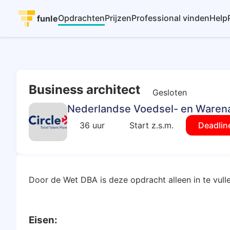
Opdrachten
Prijzen
Professional vinden
Help
funle
Business architect
Gesloten
Nederlandse Voedsel- en Warenau
36 uur
Start z.s.m.
Deadlin
Door de Wet DBA is deze opdracht alleen in te vulle
Eisen: