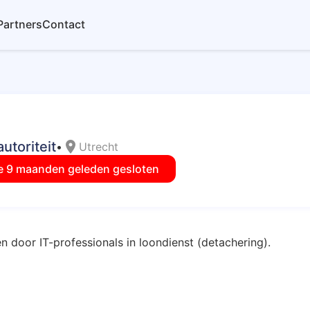
Partners
Contact
toriteit
location_on
•
Utrecht
e 9 maanden geleden gesloten
n door IT-professionals in loondienst (detachering).