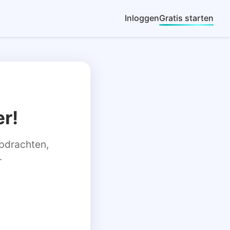
Inloggen
Gratis starten
r!
 opdrachten,
.