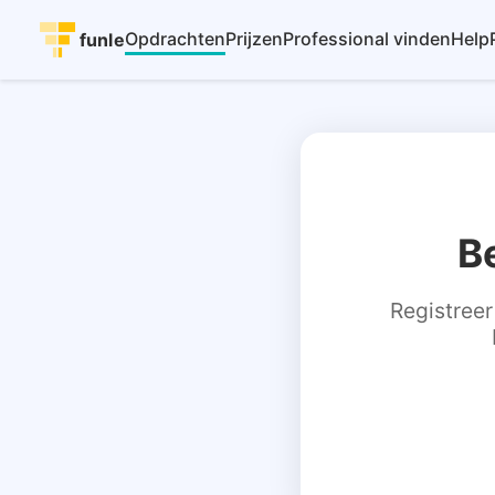
Opdrachten
Prijzen
Professional vinden
Help
funle
B
Registreer 