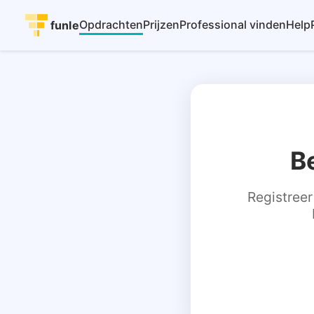
Opdrachten
Prijzen
Professional vinden
Help
funle
B
Registreer 