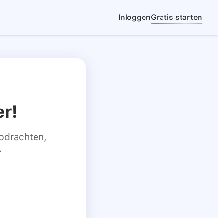
Inloggen
Gratis starten
r!
 opdrachten,
.