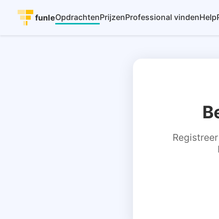
Opdrachten
Prijzen
Professional vinden
Help
funle
B
Registreer 