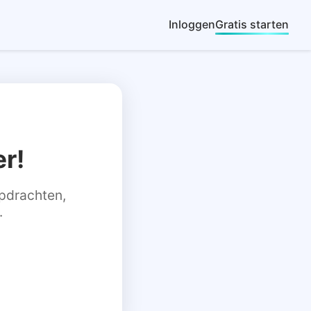
Inloggen
Gratis starten
r!
 opdrachten,
.