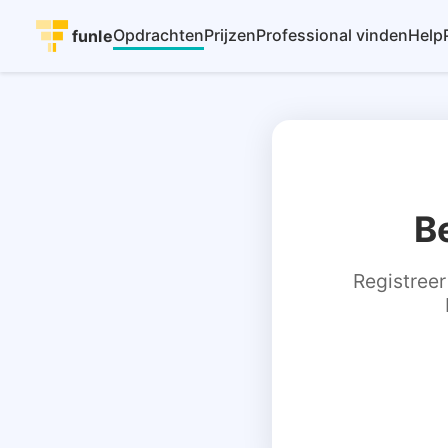
Opdrachten
Prijzen
Professional vinden
Help
funle
B
Registreer 