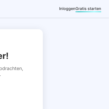
Inloggen
Gratis starten
r!
 opdrachten,
.