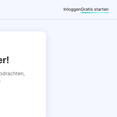
Inloggen
Gratis starten
r!
 opdrachten,
.