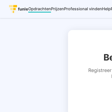
Opdrachten
Prijzen
Professional vinden
Help
funle
B
Registreer 