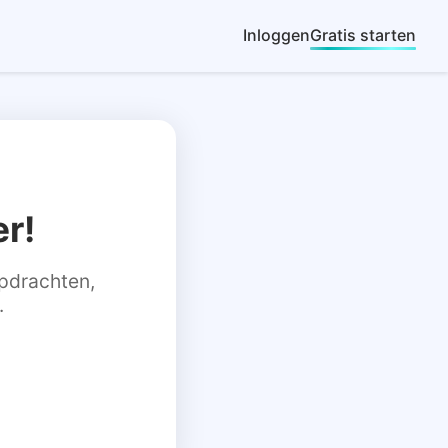
Inloggen
Gratis starten
r!
 opdrachten,
.