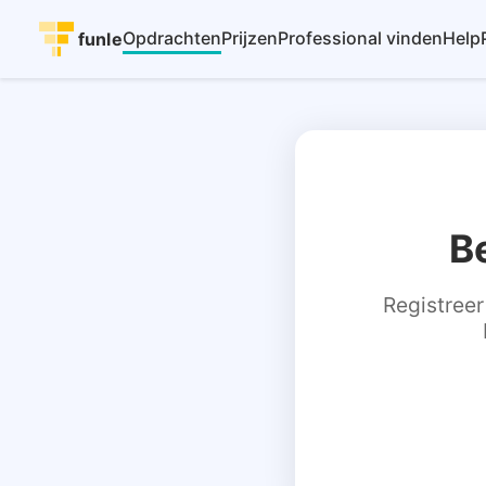
Opdrachten
Prijzen
Professional vinden
Help
funle
B
Registreer 