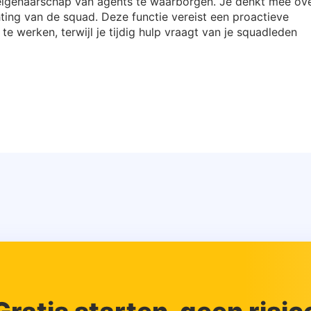
t eigenaarschap van agents te waarborgen. Je denkt mee ov
hting van de squad. Deze functie vereist een proactieve
e werken, terwijl je tijdig hulp vraagt van je squadleden