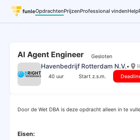
Opdrachten
Prijzen
Professional vinden
Help
funle
AI Agent Engineer
Gesloten
Havenbedrijf Rotterdam N.V.
location_on
•
R
40 uur
Start z.s.m.
Deadlin
Door de Wet DBA is deze opdracht alleen in te vulle
Eisen: