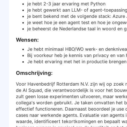
je hebt 2-3 jaar ervaring met Python
je hebt gewerkt aan LLM- of agent-toepassin
je bent bekend met de volgende stack: Azure
je weet hoe je een agent test en hoe je onge
je beheerst de Nederlandse taal in woord en g
Wensen:
Je hebt minimaal HBO/WO werk- en denknive
Bij voorkeur heb je kennis van privacy en van 
Je hebt ervaring met het in productie brenge
Omschrijving:
Voor Havenbedrijf Rotterdam N.V. zijn wij op zoek n
de AI Squad, die verantwoordelijk is voor het bouw
zult geen losse experimenten uitvoeren, maar werke
collega's worden gebruikt. Je taken omvatten het b
effectief functioneren. Daarnaast beoordeel je use c
cases naar werkende agents. Evaluatie van agents is
waarde, identificeert tekortkomingen en bepaalt w