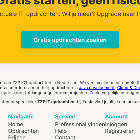
Gratis starten, geen risic
actuele IT-opdrachten. Wil je meer? Upgrade naar
Gratis opdrachten zoeken
ten en ZZP ICT opdrachten in Nederland. We verzamelen meer dan 40.00
 detacheerders vinden hier opdrachten in
Java development
,
Cloud & De
pdrachten tot langdurige interim projecten. Zoek, vergelijk en reageer 
ecten of specifieke
ZZP IT opdrachten
, bij Funle vind je altijd een ac
Navigatie
Service
Account
Home
Professional vinden
Inloggen
Opdrachten
Help
Registreren
Prijzen
Contact