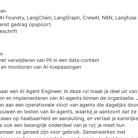
gen
 AI Foundry, LangChain, LangGraph, CrewAI, N8N, Langfuse
wenst gedrag opspoort
eschrift
au
het verwijderen van PII in een data-context
n en monitoren van AI-toepassingen
aar een AI Agent Engineer. In deze rol maak je deel uit van
en en implementeren van AI-agents binnen de organisatie. 
n aan een operationele vloot van agents die dagelijks doo
ouwen en testen van AI-agents, waarbij je aantoont dat ze
ases op haalbaarheid en aansluiting, en vertaal je kansrijke
 ook een belangrijk onderdeel van je rol; je meet hun
anneer ze gereed zijn voor gebruik. Samenwerken met