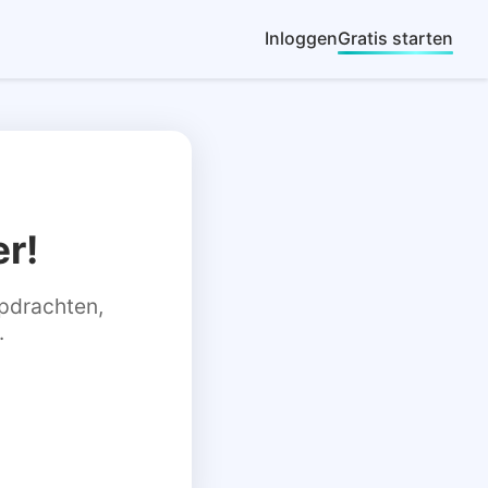
Inloggen
Gratis starten
r!
 opdrachten,
.