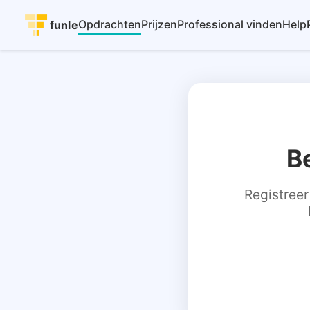
Opdrachten
Prijzen
Professional vinden
Help
funle
B
Registreer 