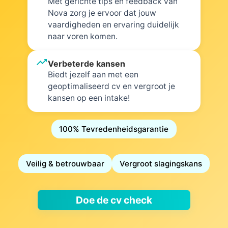
Met gerichte tips en feedback van
Inloggen
Nova zorg je ervoor dat jouw
vaardigheden en ervaring duidelijk
naar voren komen.
Gratis starten
trending_up
Verbeterde kansen
Biedt jezelf aan met een
geoptimaliseerd cv en vergroot je
kansen op een intake!
100% Tevredenheidsgarantie
Veilig & betrouwbaar
Vergroot slagingskans
Doe de cv check