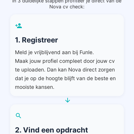
In 3 duidelijke stappen profiteer je direct van de
Nova cv check:
person_add
1. Registreer
Meld je vrijblijvend aan bij Funle.
Maak jouw profiel compleet door jouw cv
te uploaden. Dan kan Nova direct zorgen
dat je op de hoogte blijft van de beste en
mooiste kansen.
arrow_forward
search
2. Vind een opdracht