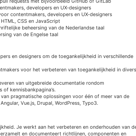
pull requests met bijvoorbeeld GitHub of GitLab
tentmakers, developers en UX-designers
 voor contentmakers, developers en UX-designers
n HTML, CSS en JavaScript
iftelijke beheersing van de Nederlandse taal
ersing van de Engelse taal
pers en designers om de toegankelijkheid in verschillende
tmakers voor het verbeteren van toegankelijkheid in diver
pleveren van uitgebreide documentatie rondom
s of kennisbankpagina’s.
en van pragmatische oplossingen voor één of meer van de
ngular, Vue.js, Drupal, WordPress, Typo3.
jkheid. Je werkt aan het verbeteren en onderhouden van d
verzamelt en documenteert richtlijnen, componenten en