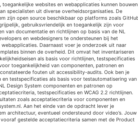
, toegankelijke websites en webapplicaties kunnen bouwen
n specialisten uit diverse overheidsorganisaties. De
em zijn open source beschikbaar op platforms zoals GitHu
ijpelijk, gebruiksvriendelijk en toegankelijk zijn voor
en van documentatie en richtlijnen op basis van de NL
velopers en webdesigners te ondersteunen bij het
 webapplicaties. Daarnaast voer je onderzoek uit naar
plates binnen de overheid. Dit omvat het inventariseren
ijkheidseisen als basis voor richtlijnen, testspecificaties
op voor toegankelijkheid van componenten, patronen en
onstateerde fouten uit accessibility-audits. Ook ben je
 en testspecificaties als basis voor testautomatisering van
t NL Design System componenten en patronen op
eptatiecriteria, testspecificaties en WCAG 2.2 richtlijnen.
ultaten zoals acceptatiecriteria voor componenten en
ystem.nl. Aan het einde van de opdracht lever je
em architectuur, eventueel ondersteund door video’s. Jouw
vooraf gestelde acceptatiecriteria samen met de Product