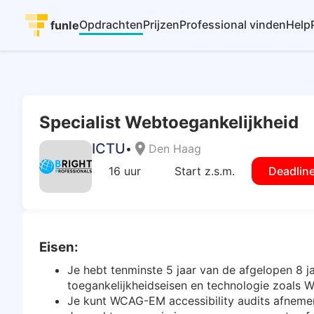
Opdrachten
Prijzen
Professional vinden
Help
funle
Specialist Webtoegankelijkheid
ICTU
location_on
•
Den Haag
16 uur
Start z.s.m.
Deadlin
Eisen:
Je hebt tenminste 5 jaar van de afgelopen 8 
toegankelijkheidseisen en technologie zoals 
Je kunt WCAG-EM accessibility audits afneme