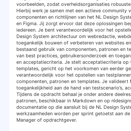
voorbeelden, zodat overheidsorganisaties robuuste
Hierbij werk je samen met een actieve community va
componenten en richtlijnen van het NL Design Syst
en Figma. Jij zorgt ervoor dat deze oplossingen begr
iedereen. Je bent verantwoordelijk voor het opstell
Design System architectuur om webredactie, webde
toegankelijk bouwen of verbeteren van websites en
bestaand gebruik van componenten, patronen en tem
van best practices, gebruikersonderzoek en toegankel
en acceptatiecriteria. Je stelt acceptatiecriteria 
templates, gericht op het voorkomen van eerder gec
verantwoordelijk voor het opstellen van testplannen
componenten, patronen en templates. Je valideer
toegankelijkheid aan de hand van testscenario’s, acc
Tijdens de opdracht behaal je onder andere deelres
patronen, beschikbaar in Markdown en op nldesigns
documentatie op die aansluit bij de NL Design Syst
werkzaamheden worden per sprint getoetst aan de 
Manager of opdrachtgever.