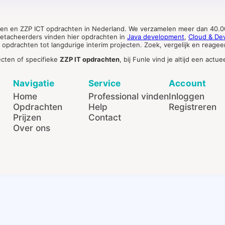
ten en ZZP ICT opdrachten in Nederland. We verzamelen meer dan 40.00
 detacheerders vinden hier opdrachten in
Java development
,
Cloud & De
pdrachten tot langdurige interim projecten. Zoek, vergelijk en reageer 
ecten of specifieke
ZZP IT opdrachten
, bij Funle vind je altijd een ac
Navigatie
Service
Account
Home
Professional vinden
Inloggen
Opdrachten
Help
Registreren
Prijzen
Contact
Over ons