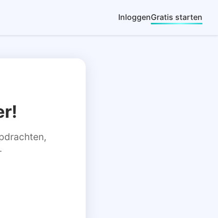
Inloggen
Gratis starten
r!
 opdrachten,
.