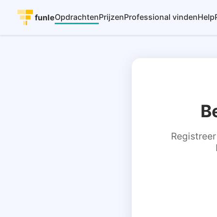
Opdrachten
Prijzen
Professional vinden
Help
funle
B
Registreer 