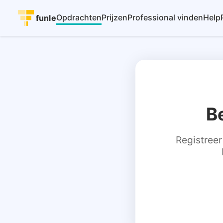
Opdrachten
Prijzen
Professional vinden
Help
funle
B
Registreer 