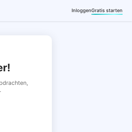
Inloggen
Gratis starten
r!
 opdrachten,
.