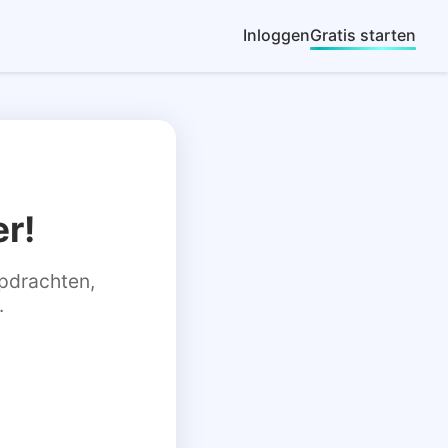
Inloggen
Gratis starten
r!
 opdrachten,
.