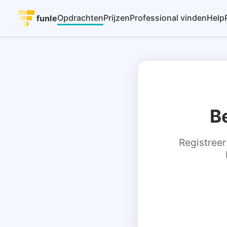
Opdrachten
Prijzen
Professional vinden
Help
funle
B
Registreer 